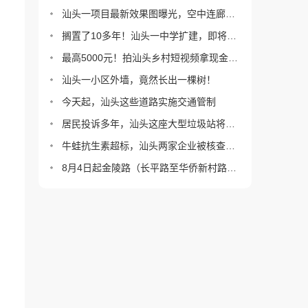
汕头一项目最新效果图曝光，空中连廊没了？
搁置了10多年！汕头一中学扩建，即将施工！
最高5000元！拍汕头乡村短视频拿现金大奖！
汕头一小区外墙，竟然长出一棵树！
今天起，汕头这些道路实施交通管制
居民投诉多年，汕头这座大型垃圾站将改造！
牛蛙抗生素超标，汕头两家企业被核查！情况通报
8月4日起金陵路（长平路至华侨新村路）实施半封闭临时交通管制