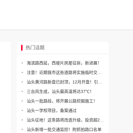
热门话题
海滨路西延，西堤片房屋征拆，新进展！
注意！近期我市这些道路将实施临时交通管制
汕头黄河路新盘已封顶，12月开盘！引进洲际假日酒店
三台风生成，汕头最高温将达37℃！
汕头一批路段，将开展公路挖掘施工！
汕头一学校项目，备案通过
汕头征地！这条路将改造升级，投资超2.5亿！
汕头新增一批交通监控！附抓拍路口名单