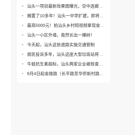
汕头一项目最新效果图曝光，空中连廊没了？
搁置了10多年！汕头一中学扩建，即将施工！
最高5000元！拍汕头乡村短视频拿现金大奖！
汕头一小区外墙，竟然长出一棵树！
今天起，汕头这些道路实施交通管制
居民投诉多年，汕头这座大型垃圾站将改造！
牛蛙抗生素超标，汕头两家企业被核查！情况通报
8月4日起金陵路（长平路至华侨新村路）实施半封闭临时交通管制