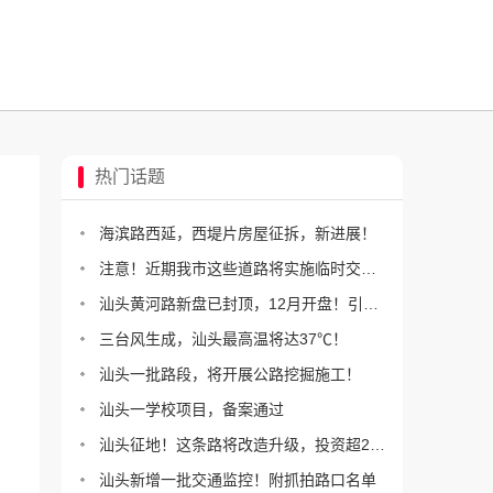
热门话题
海滨路西延，西堤片房屋征拆，新进展！
注意！近期我市这些道路将实施临时交通管制
汕头黄河路新盘已封顶，12月开盘！引进洲际假日酒店
三台风生成，汕头最高温将达37℃！
汕头一批路段，将开展公路挖掘施工！
汕头一学校项目，备案通过
汕头征地！这条路将改造升级，投资超2.5亿！
汕头新增一批交通监控！附抓拍路口名单