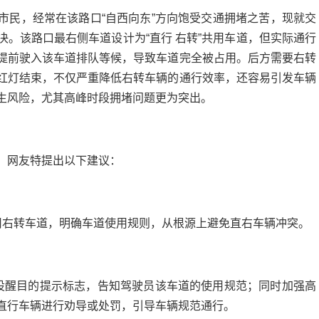
市民，经常在该路口“自西向东”方向饱受交通拥堵之苦，现就交
。该路口最右侧车道设计为“直行 右转”共用车道，但实际通行
提前驶入该车道排队等候，导致车道完全被占用。后方需要右转
红灯结束，不仅严重降低右转车辆的通行效率，还容易引发车辆
生风险，尤其高峰时段拥堵问题更为突出。
，网友特提出以下建议：
用右转车道，明确车道使用规则，从根源上避免直右车辆冲突。
设醒目的提示标志，告知驾驶员该车道的使用规范；同时加强高
直行车辆进行劝导或处罚，引导车辆规范通行。