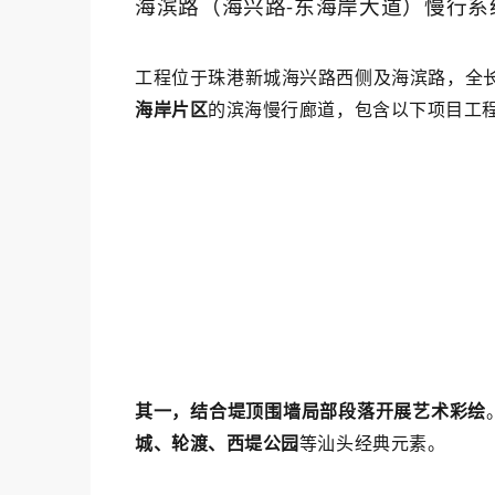
海滨路（海兴路-东海岸大道）慢行
工程位于珠港新城海兴路西侧及海滨路，全长
海岸片区
的滨海慢行廊道，
包含以下项目工
其一，结合堤顶围墙局部段落开展艺术彩绘
城、轮渡、西堤公园
等汕头经典元素。