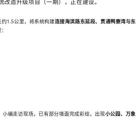
系统改造升级项目（一期），正在建设。
约1.5公里，
将系统构建
连接海滨路东延段、贯通鸭寮湾与东
程：
。小编走访现场，已有部分墙面完成彩绘，出现
小公园、万象