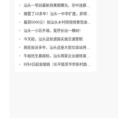
汕头一项目最新效果图曝光，空中连廊没了？
搁置了10多年！汕头一中学扩建，即将施工！
最高5000元！拍汕头乡村短视频拿现金大奖！
汕头一小区外墙，竟然长出一棵树！
今天起，汕头这些道路实施交通管制
居民投诉多年，汕头这座大型垃圾站将改造！
牛蛙抗生素超标，汕头两家企业被核查！情况通报
8月4日起金陵路（长平路至华侨新村路）实施半封闭临时交通管制