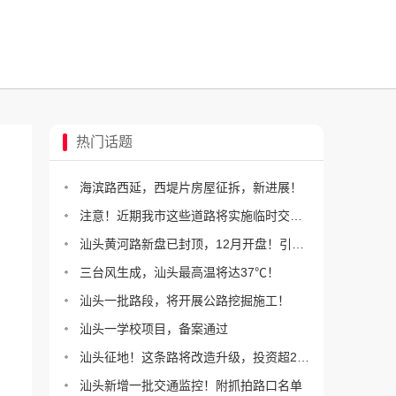
热门话题
海滨路西延，西堤片房屋征拆，新进展！
注意！近期我市这些道路将实施临时交通管制
汕头黄河路新盘已封顶，12月开盘！引进洲际假日酒店
三台风生成，汕头最高温将达37℃！
汕头一批路段，将开展公路挖掘施工！
汕头一学校项目，备案通过
汕头征地！这条路将改造升级，投资超2.5亿！
汕头新增一批交通监控！附抓拍路口名单