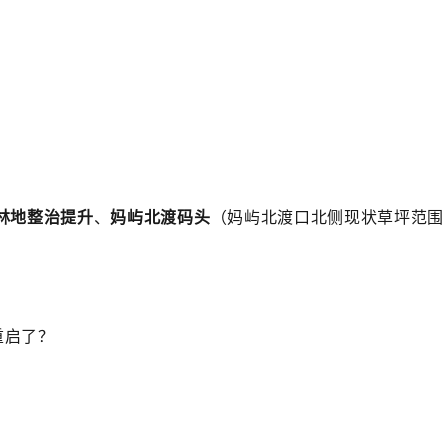
亩林地整治提升
、
妈屿北渡码头
（妈屿北渡口北侧现状草坪范围
重启了？