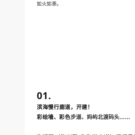
如火如荼。
01.
滨海慢行廊道，开建！
彩绘墙、彩色
步道、妈屿北渡码头……